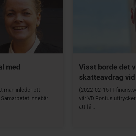
al med
Visst borde det va
skatteavdrag vid 
t man inleder ett
(2022-02-15 IT-finans.se
 Samarbetet innebär
vår VD Pontus uttrycker 
att få…