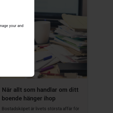
anage your and
När allt som handlar om ditt
boende hänger ihop
Bostadsköpet är livets största affär för