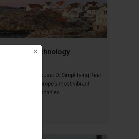
×
formation Technology
den
ch 14, 2023) “House:ID: Simplifying Real
en is one of Europe’s most vibrant
th innovative companies…