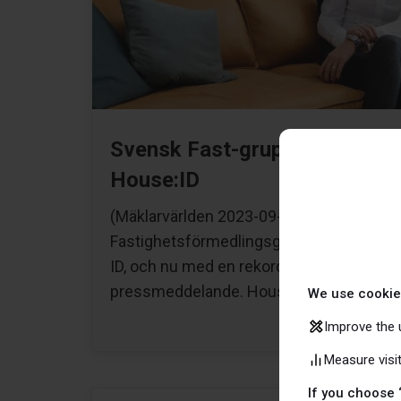
Svensk Fast-gruppen rekordin
House:ID
(Mäklarvärlden 2023-09-26) Svensk
Fastighetsförmedlingsgruppen fortsätter 
ID, och nu med en rekordrunda, rapporterar
pressmeddelande. House ID har…
We use cookie
Improve the 
Measure visi
If you choose 