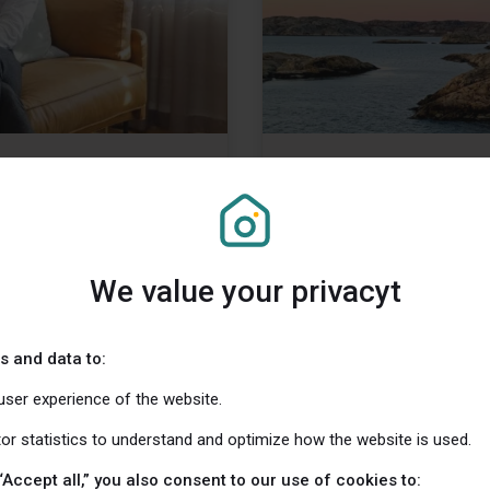
vesterar i
15 Innovative In
Startups in Swe
(by EU Startup News Mar
We value your privacyt
att investera i House
Estate Management Swed
 de i ett
startup ecosystems, wi
s and data to:
user experience of the website.
tor statistics to understand and optimize how the website is used.
“Accept all,” you also consent to our use of cookies to: