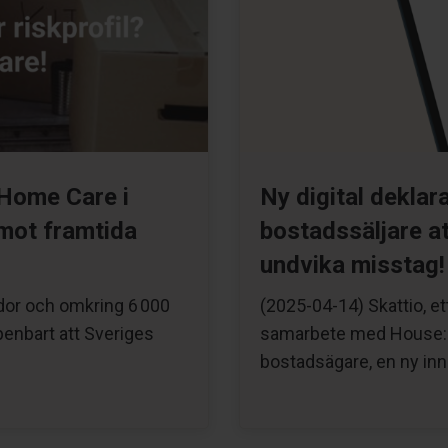
 Home Care i
Ny digital deklar
 mot framtida
bostadssäljare a
undvika misstag!
dor och omkring 6 000
(2025-04-14) Skattio, e
penbart att Sveriges
samarbete med House:ID
bostadsägare, en ny inn