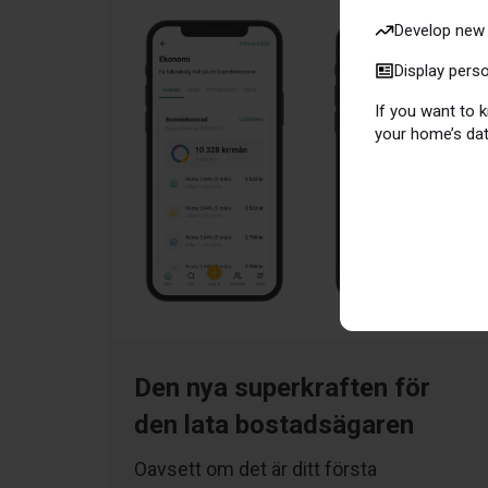
Develop new 
Display pers
If you want to
your home’s dat
Den nya superkraften för
den lata bostadsägaren
Oavsett om det är ditt första