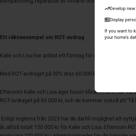
barnpassning, reparation av vitvaror och snöskottning. Mat
Develop new 
Display pers
If you want to
Ett räkneexempel om ROT-avdrag
your home’s dat
Kalle och Lisa har anlitat ett företag för en stor renover
Med ROT-avdraget på 30% dras 60 000 kr från arbetskost
Eftersom Kalle och Lisa äger huset tillsammans, där varder
ROT-avdraget på 60 000 kr, och de kommer också att ”få kva
Enligt
reglerna från 2023 har de därtill möjlighet att ny
år, alltså totalt 150 000 kr för Kalle och Lisa. Efters
motsvara 100 000 kr i arbetskostnader för de tjänster so