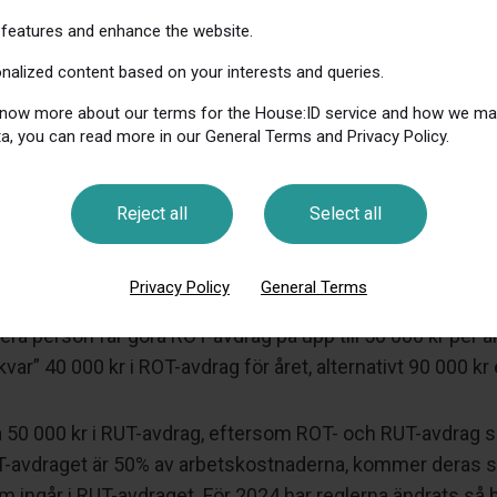
erial och resekostnader ger däremot inte rätt till rot- oc
features and enhance the website.
onalized content based on your interests and queries.
 know more about our terms for the House:ID service and how we m
a, you can read more in our General Terms and Privacy Policy.
ing i deras villa. Arbetskostnaden är 200 000 kr och materi
Reject all
Select all
naden. Totalkostnaden blir således 240 000 kr.
Privacy Policy
General Terms
a person får göra ROT-avdrag på upp till 50 000 kr per år, 
r” 40 000 kr i ROT-avdrag för året, alternativt 90 000 kr e
ttja 50 000 kr i RUT-avdrag, eftersom ROT- och RUT-avdrag 
om RUT-avdraget är 50% av arbetskostnaderna, kommer dera
m ingår i RUT-avdraget. För 2024 har reglerna ändrats så 