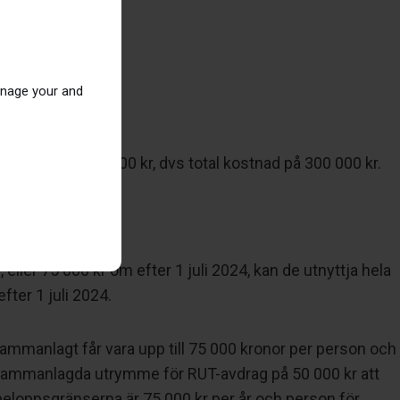
h rutavdrag.
anage your and
alkostnaden 100 000 kr, dvs total kostnad på 300 000 kr.
eller 75 000 kr om efter 1 juli 2024, kan de utnyttja hela
fter 1 juli 2024.
sammanlagt får vara upp till 75 000 kronor per person och
s sammanlagda utrymme för RUT-avdrag på 50 000 kr att
beloppsgränserna är 75 000 kr per år och person för