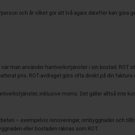
person och år vilket gör att två ägare därefter kan göra 
när man använder hantverkstjänster i sin bostad. ROT står
t rabatterat pris. ROT-avdraget görs ofta direkt på din fak
tverkstjänster, inklusive moms. Det gäller alltså inte k
arbeten – exempelvis renoveringar, ombyggnader och till
yggnaden eller bostaden räknas som ROT.