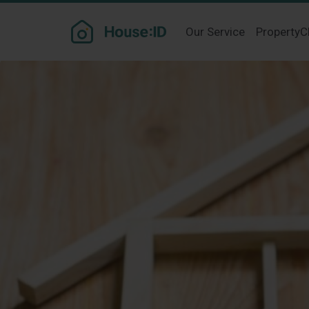
Month:
January 202
Our Service
PropertyC