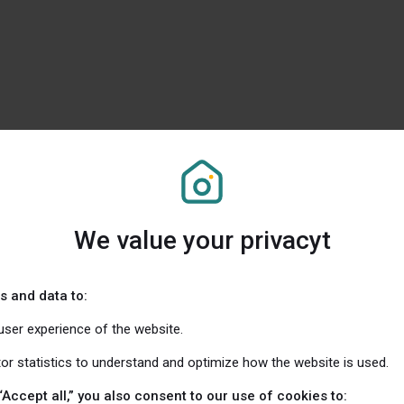
n med de nya reglerna kommer avdragen att hållas isär. D
dvs de konkurrerar inte längre om samma budget.
We value your privacyt
s and data to:
user experience of the website.
byggnad. Rut stod en gång i tiden för “
r
engöring,
u
nderhåll
ter som utförs i eller i nära anslutning till hemmet. – Ro
tor statistics to understand and optimize how the website is used.
bo i bostaden, så avdraget kan inte användas i hyresrätter
“Accept all,” you also consent to our use of cookies to: