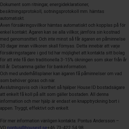
Dokument som ritningar, energideklarationer,
besiktningsprotokoll, sotningsprotokoll mm. hämtas
automatiskt.
Även försäkringsvillkor hämtas automatiskt och kopplas på för
enkel kontakt. Ägaren kan se alla villkor, jämföra sin kostnad
med genomsnittet. Och inte minst så får ägaren en påminnelse
30 dagar innan villkoren skall förnyas. Detta innebär att varje
försäkringstagare i god tid har möjlighet att kontakta sitt bolag
för att inte få den traditionella 3-15% ökningen som sker från år
till år. Detsamma gäller för bankinformation.
Och med underhållsplaner kan ägaren få påminnelser om vad
som behöver göras och när.
Avslutningsvis och i korthet så hjälper House:ID bostadsägare
att enkelt få koll på allt som gäller bostaden. All denna
information och mer hjälp är endast en knapptryckning bort i
appen. Tryggt, effektivt och enkelt.
För mer information vänligen kontakta: Pontus Andersson –
VD
pontus@houseid.se
+46 73-422 54 98