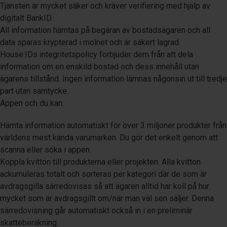
Tjänsten är mycket säker och kräver verifiering med hjälp av
digitalt BankID.
All information hämtas på begäran av bostadsägaren och all
data sparas krypterad i molnet och är säkert lagrad.
House:IDs integritetspolicy förbjuder dem från att dela
information om en enskild bostad och dess innehåll utan
ägarens tillstånd. Ingen information lämnas någonsin ut till tredje
part utan samtycke.
Appen och du kan:
Hämta information automatiskt för över 3 miljoner produkter från
världens mest kända varumärken. Du gör det enkelt genom att
scanna eller söka i appen.
Koppla kvitton till produkterna eller projekten. Alla kvitton
ackumuleras totalt och sorteras per kategori där de som är
avdragsgilla särredovisas så att ägaren alltid har koll på hur
mycket som är avdragsgillt om/när man väl sen säljer. Denna
särredovisning går automatiskt också in i en preliminär
skatteberäkning.