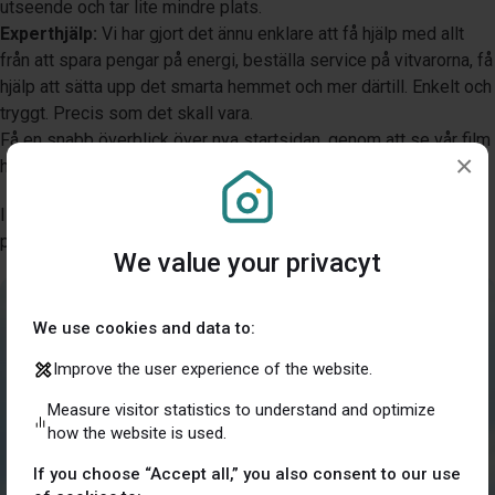
utseende och tar lite mindre plats.
Experthjälp:
Vi har gjort det ännu enklare att få hjälp med allt
från att spara pengar på energi, beställa service på vitvarorna, få
hjälp att sätta upp det smarta hemmet och mer därtill. Enkelt och
tryggt. Precis som det skall vara.
Få en snabb överblick över nya startsidan, genom att se vår film
×
här;
https://youtu.be/c4KYX_YnwcM
I filmen ser du hur du kan använda startsidan smidigt och
personalisera den för att passa dina behov på bästa sätt!
We value your privacyt
We use cookies and data to:
Improve the user experience of the website.
Measure visitor statistics to understand and optimize
how the website is used.
If you choose “Accept all,” you also consent to our use