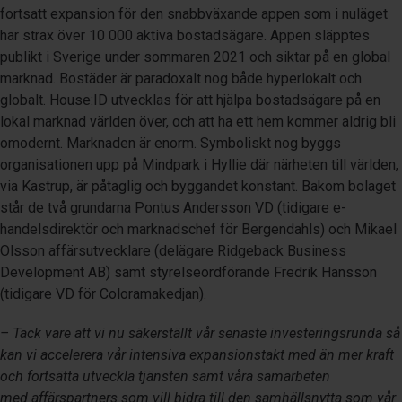
fortsatt expansion för den snabbväxande appen som i nuläget
har strax över 10 000 aktiva bostadsägare. Appen släpptes
publikt i Sverige under sommaren 2021 och siktar på en global
marknad. Bostäder är paradoxalt nog både hyperlokalt och
globalt. House:ID utvecklas för att hjälpa bostadsägare på en
lokal marknad världen över, och att ha ett hem kommer aldrig bli
omodernt. Marknaden är enorm. Symboliskt nog byggs
organisationen upp på Mindpark i Hyllie där närheten till världen,
via Kastrup, är påtaglig och byggandet konstant. Bakom bolaget
står de två grundarna Pontus Andersson VD (tidigare e-
handelsdirektör och marknadschef för Bergendahls) och Mikael
Olsson affärsutvecklare (delägare Ridgeback Business
Development AB) samt styrelseordförande Fredrik Hansson
(tidigare VD för Coloramakedjan).
– Tack vare att vi nu säkerställt vår senaste investeringsrunda så
kan vi accelerera vår intensiva expansionstakt med än mer kraft
och fortsätta utveckla tjänsten samt våra samarbeten
med affärspartners som vill bidra till den samhällsnytta som vår