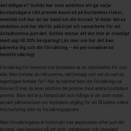
det billigare? Gofido har som ambition att ge varje
bostadsägare rätt premie baserad på bostadens risker,
innehåll och hur du tar hand om din bostad. Vi delar deras
ambition och har därför påbörjat ett samarbete för att
åstadkomma just det. Gofido menar att det inte är ovanligt
med upp till 30% besparing! Läs mer om hur det kan
påverka dig och din försäkring – en personaliserad
hemförsäkring!
Försäkring för hemmet och bostaden är en självklarhet för oss
alla. Men betalar du rätt premie, rätt belopp och vet du vad du
egentligen betalar för? När du hämtat hem din försäkring via
House:ID kan du även jämföra din premie med andra bostäders
premie. Bara det är ju fantastiskt och många är de som redan
använt påminnelsen om löptidens utgång för att få bättre villkor
hos befintlig eller ny försäkringsgivare.
Men försäkringarna är historiskt inte anpassade efter just din
bostad, utan baseras på ett snitt, schabloner och standard.