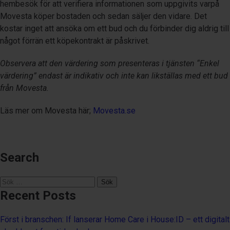
hembesök för att verifiera informationen som uppgivits varpå
Movesta köper bostaden och sedan säljer den vidare. Det
kostar inget att ansöka om ett bud och du förbinder dig aldrig till
något förrän ett köpekontrakt är påskrivet.
Observera att den värdering som presenteras i tjänsten “Enkel
värdering” endast är indikativ och inte kan likställas med ett bud
från Movesta.
Läs mer om Movesta här;
Movesta.se
Search
Sök
efter:
Recent Posts
Först i branschen: If lanserar Home Care i House:ID – ett digitalt