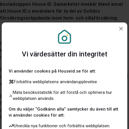
bostadsappen House:ID. Samarbetet innebär bland annat
att House:ID:s användare får ta del av Gofidos
försäkringserbjudande inom hem- och villaförsäkring.
×
House:ID är en app som är tänkt att hjälpa bostadsägare att få
koll på alltifrån räntor och försäkringsvillkor till
Vi värdesätter din integritet
renoveringskvitton, materialkostnader och energideklaration.
En del av samarbetet är att Gofidos kunder får ett erbjudande
Vi använder cookies på Houseid.se för att:
om att ladda ner House:ID appen och lagra information och avtal
Förbättra webbplatsens användarupplevelse.
som rör bostaden på ett och samma ställe.
Mäta besöksstatistik för att förstå och optimera hur
Erbjudandet till House:ID:s kunder om att teckna Gofidos
webbplatsen används.
hemförsäkring finns tillgängligt från mitten av april. Erbjudandet
Om du väljer “Godkänn alla” samtycker du även till att
om hemförsäkringen anpassas utifrån de datan användaren har
vi använder cookies för att:
lagt in i appen.
Utveckla nya funktioner och förbättra webbplatsen.