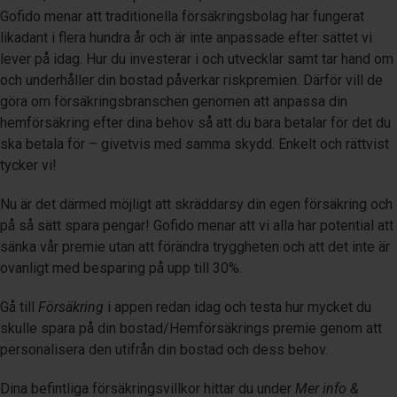
Gofido menar att traditionella försäkringsbolag har fungerat
likadant i flera hundra år och är inte anpassade efter sättet vi
lever på idag. Hur du investerar i och utvecklar samt tar hand om
och underhåller din bostad påverkar riskpremien. Därför vill de
göra om försäkringsbranschen genomen att anpassa din
hemförsäkring efter dina behov så att du bara betalar för det du
ska betala för – givetvis med samma skydd. Enkelt och rättvist
tycker vi!
Nu är det därmed möjligt att skräddarsy din egen försäkring och
på så sätt spara pengar! Gofido menar att vi alla har potential att
sänka vår premie utan att förändra tryggheten och att det inte är
ovanligt med besparing på upp till 30%.
Gå till
Försäkring
i appen redan idag och testa hur mycket du
skulle spara på din bostad/Hemförsäkrings premie genom att
personalisera den utifrån din bostad och dess behov.
Dina befintliga försäkringsvillkor hittar du under
Mer info &