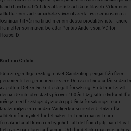
hand i hand med Gofidos affärsidé och kundfilosofi. Vi kommer
allteftersom vårt samarbete växer utveckla nya gemensamma
lösningar till vår marknad, mer om dessa produktnyheter längre
fram efter sommaren, berättar Pontus Andersson, VD för
House:ID.
Kort om Gofido
Idén är egentligen väldigt enkel. Samla ihop pengar från flera
personer till en gemensam reserv. Den som har otur får sedan ta
av potten. Det kallas kort och gott försäkring. Problemet är att
denna idé inte utvecklats på över 100 år. Idag sitter därför alltför
många med felaktiga, dyra och uppblåsta försäkringar, som
kostar miljarder i onödan. Vanliga konsumenter betalar ofta
alldeles för mycket för fel saker. Det enda man vill som
försäkrad är att känna en trygghet i att det finns hjälp när det väl
behövs – när oturen är framme. Och för det ska man inte behöva