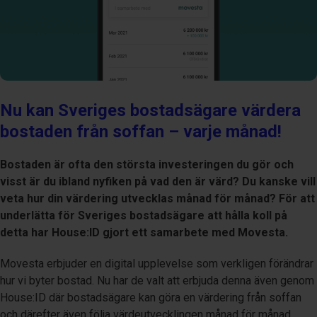
Nu kan Sveriges bostadsägare värdera
bostaden från soffan – varje månad!
Bostaden är ofta den största investeringen du gör och
visst är du ibland nyfiken på vad den är värd? Du kanske vill
veta hur din värdering utvecklas månad för månad? För att
underlätta för Sveriges bostadsägare att hålla koll på
detta har House:ID gjort ett samarbete med Movesta.
Movesta erbjuder en digital upplevelse som verkligen förändrar
hur vi byter bostad. Nu har de valt att erbjuda denna även genom
House:ID där bostadsägare kan göra en värdering från soffan
och därefter även följa värdeutvecklingen månad för månad