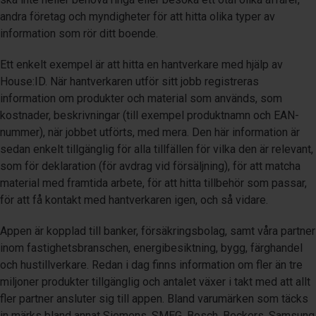
andra företag och myndigheter för att hitta olika typer av
information som rör ditt boende.
Ett enkelt exempel är att hitta en hantverkare med hjälp av
House:ID. När hantverkaren utför sitt jobb registreras
information om produkter och material som används, som
kostnader, beskrivningar (till exempel produktnamn och EAN-
nummer), när jobbet utförts, med mera. Den här information är
sedan enkelt tillgänglig för alla tillfällen för vilka den är relevant,
som för deklaration (för avdrag vid försäljning), för att matcha
material med framtida arbete, för att hitta tillbehör som passar,
för att få kontakt med hantverkaren igen, och så vidare.
Appen är kopplad till banker, försäkringsbolag, samt våra partner
inom fastighetsbranschen, energibesiktning, bygg, färghandel
och hustillverkare. Redan i dag finns information om fler än tre
miljoner produkter tillgänglig och antalet växer i takt med att allt
fler partner ansluter sig till appen. Bland varumärken som täcks
in märks bland annat Siemens, SMEG, Bosch, Beckers, Samsung