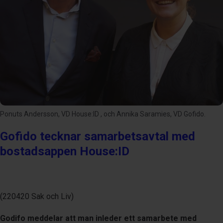
Ponuts Andersson, VD House:ID , och Annika Saramies, VD Gofido.
Gofido tecknar samarbetsavtal med
bostadsappen House:ID
(220420 Sak och Liv)
Godifo meddelar att man inleder ett samarbete med