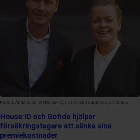
Ponuts Andersson, VD House:ID , och Annika Saramies, VD Gofido.
House:ID och Gofido hjälper
försäkringstagare att sänka sina
premiekostnader