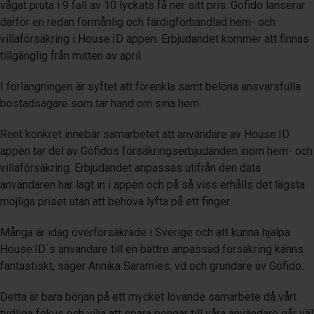
vågat pruta i 9 fall av 10 lyckats få ner sitt pris. Gofido lanserar
därför en redan förmånlig och färdigförhandlad hem- och
villaförsäkring i House:ID appen. Erbjudandet kommer att finnas
tillgänglig från mitten av april.
I förlängningen är syftet att förenkla samt belöna ansvarsfulla
bostadsägare som tar hand om sina hem.
Rent konkret innebär samarbetet att användare av House:ID
appen tar del av Gofidos försäkringserbjudanden inom hem- och
villaförsäkring. Erbjudandet anpassas utifrån den data
användaren har lagt in i appen och på så viss erhålls det lägsta
möjliga priset utan att behöva lyfta på ett finger.
Många är idag överförsäkrade i Sverige och att kunna hjälpa
House:ID´s användare till en bättre anpassad försäkring känns
fantastiskt, säger Annika Saramies, vd och grundare av Gofido.
Detta är bara början på ett mycket lovande samarbete då vårt
tydliga fokus och vilja att spara pengar till våra användare går väl