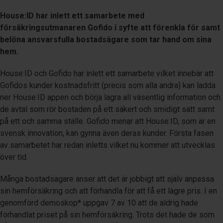
House:ID har inlett ett samarbete med
försäkringsutmanaren Gofido i syfte att förenkla för samt
belöna ansvarsfulla bostadsägare som tar hand om sina
hem.
House:ID och Gofido har inlett ett samarbete vilket innebär att
Gofidos kunder kostnadsfritt (precis som alla andra) kan ladda
ner House:ID appen och börja lagra all väsentlig information och
de avtal som rör bostaden på ett säkert och smidigt sätt samt
på ett och samma ställe. Gofido menar att House:ID, som är en
svensk innovation, kan gynna även deras kunder. Första fasen
av samarbetet har redan inletts vilket nu kommer att utvecklas
över tid.
Många bostadsägare anser att det är jobbigt att själv anpassa
sin hemförsäkring och att förhandla för att få ett lägre pris. I en
genomförd demoskop* uppgav 7 av 10 att de aldrig hade
förhandlat priset på sin hemförsäkring. Trots det hade de som