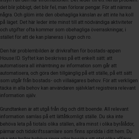
det blir jobbigt, det blir fel, man förlorar pengar. För att nämna
några. Och glöm inte den obehagliga känslan av att inte ha koll
på läget. Det här leder inte minst till att nödvändiga aktiviteter
och utgifter ofta kommer som obehagliga överraskningar, i
stället för att de kan planeras i lugn och ro.
Den här problembilden är drivkraften för bostads-appen
House:ID. Syftet kan beskrivas på ett enkelt sätt: att
automatisera all inhämtning av information som går att
automatisera, och göra den tillgänglig på ett ställe, på ett sätt
som utgår från bostads- och villaägares behov. För att verkligen
täcka in alla behov kan användaren självklart registrera relevant
information själv.
Grundtanken är att utgå från dig och ditt boende. All relevant
information samlas på ett lättåtkomligt ställe. Du ska inte
behöva leta på tiotals olika ställen, allra minst i olika byrålådor,
pärmar och tidskriftssamlare som finns spridda i ditt hem. Du
ska inte heller behöva ringa eller besöka ett otal olika affärer,