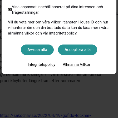
— Många är idag överförsäkrade i Sverige och att kunna hjälpa
House:IDs användare till en bättre anpassad försäkring känns
Visa anpassat innehåll baserat på dina intressen och
frågeställningar.
fantastiskt, säger
Annika Saramies
, VD och grundare av Gofido,
i en kommentar.
Vill du veta mer om våra villkor i tjänsten House:ID och hur
vi hanterar din och din bostads data kan du läsa mer i våra
Pontus Andersson
är VD för House:ID. Han säger så här i sin
allmänna villkor och vår integritetspolicy.
kommentar till det nya samarbetet:
— Detta är bara början på ett mycket lovande samarbete då vårt
Avvisa alla
Acceptera alla
tydliga fokus och viljan att spara pengar till våra användare går
väl hand i hand med Gofidos affärsidé och kundfilosofi. Vi
Integritetspolicy
Allmänna Villkor
kommer allteftersom vårt samarbete växer utveckla nya
gemensamma lösningar till vår marknad, mer om dessa
produktnyheter längre fram efter sommaren.
https://sakochliv.se/2022/04/19/gofido-tecknar-