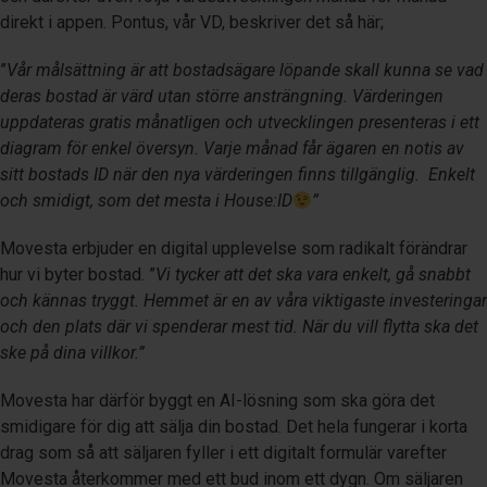
direkt i appen. Pontus, vår VD, beskriver det så här;
”
Vår målsättning är att bostadsägare löpande skall kunna se vad
deras bostad är värd utan större ansträngning. Värderingen
uppdateras gratis månatligen och utvecklingen presenteras i ett
diagram för enkel översyn. Varje månad får ägaren en notis av
sitt bostads ID när den nya värderingen finns tillgänglig. Enkelt
och smidigt, som det mesta i House:ID
”
Movesta erbjuder en digital upplevelse som radikalt förändrar
hur vi byter bostad. ”
Vi tycker att det ska vara enkelt, gå snabbt
och kännas tryggt. Hemmet är en av våra viktigaste investeringar
och den plats där vi spenderar mest tid. När du vill flytta ska det
ske på dina villkor.”
Movesta har därför byggt en AI-lösning som ska göra det
smidigare för dig att sälja din bostad. Det hela fungerar i korta
drag som så att säljaren fyller i ett digitalt formulär varefter
Movesta återkommer med ett bud inom ett dygn. Om säljaren