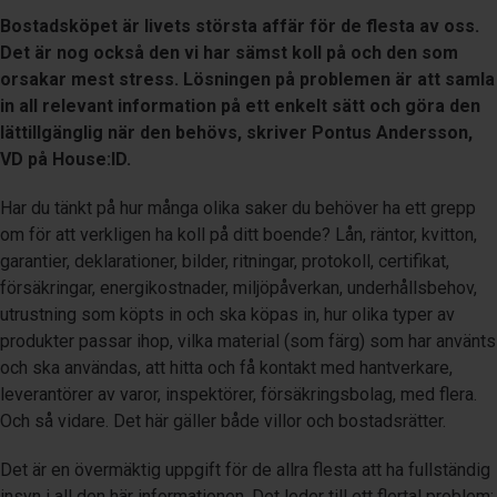
Bostadsköpet är livets största affär för de flesta av oss.
Det är nog också den vi har sämst koll på och den som
orsakar mest stress. Lösningen på problemen är att samla
in all relevant information på ett enkelt sätt och göra den
lättillgänglig när den behövs, skriver Pontus Andersson,
VD på House:ID.
Har du tänkt på hur många olika saker du behöver ha ett grepp
om för att verkligen ha koll på ditt boende? Lån, räntor, kvitton,
garantier, deklarationer, bilder, ritningar, protokoll, certifikat,
försäkringar, energikostnader, miljöpåverkan, underhållsbehov,
utrustning som köpts in och ska köpas in, hur olika typer av
produkter passar ihop, vilka material (som färg) som har använts
och ska användas, att hitta och få kontakt med hantverkare,
leverantörer av varor, inspektörer, försäkringsbolag, med flera.
Och så vidare. Det här gäller både villor och bostadsrätter.
Det är en övermäktig uppgift för de allra flesta att ha fullständig
insyn i all den här informationen. Det leder till ett flertal problem: