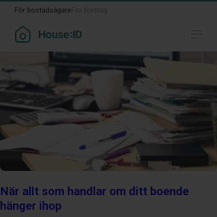
Månad:
april 2022
För bostadsägare
För företag
När allt som handlar om ditt boende
hänger ihop