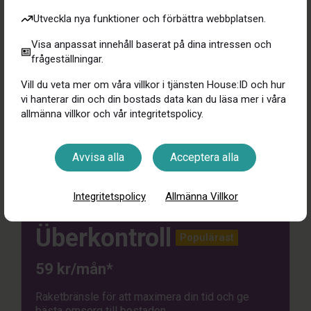
Utveckla nya funktioner och förbättra webbplatsen.
Visa anpassat innehåll baserat på dina intressen och
Läs mer
frågeställningar.
Vill du veta mer om våra villkor i tjänsten House:ID och hur
vi hanterar din och din bostads data kan du läsa mer i våra
allmänna villkor och vår integritetspolicy.
Avvisa alla
Acceptera alla
Integritetspolicy
Allmänna Villkor
Überkontroll
Populärast
59 kr/mån*
Raketbränsle för att maximera din tid och ge
bästa omsorg till bostaden.