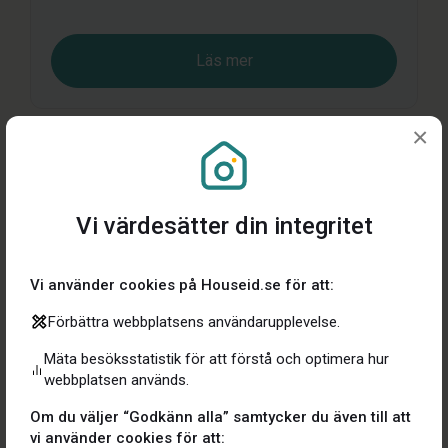
Läs mer
×
Vi värdesätter din integritet
Vi använder cookies på Houseid.se för att:
Effektiv
Förbättra webbplatsens användarupplevelse.
Mäta besöksstatistik för att förstå och optimera hur
15 kr/mån*
webbplatsen används.
Mer flexibilitet och smidighet att ta hand om
Om du väljer “Godkänn alla” samtycker du även till att
bostaden.
vi använder cookies för att: