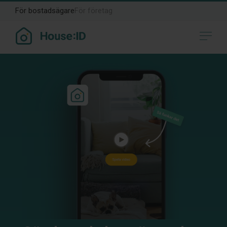
För bostadsägare
För företag