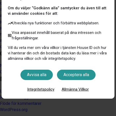
oktober 2021
Om du väljer “Godkänn alla” samtycker du även till att
september 2021
vi använder cookies för att:
augusti 2021
juli 2021
Utveckla nya funktioner och förbättra webbplatsen.
juni 2021
Visa anpassat innehåll baserat på dina intressen och
maj 2021
frågeställningar.
april 2021
december 2020
Vill du veta mer om våra villkor i tjänsten House:ID och hur
Categories
vi hanterar din och din bostads data kan du läsa mer i våra
allmänna villkor och vår integritetspolicy.
Nyheter
Okategoriserad
Avvisa alla
Acceptera alla
Meta
Integritetspolicy
Allmänna Villkor
Logga in
Flöde för inlägg
Flöde för kommentarer
WordPress.org