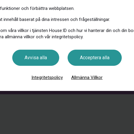
t där som gör att du
 funktioner och förbättra webbplatsen.
tion och situation.
 innehåll baserat på dina intressen och frågeställningar.
 om våra villkor i tjänsten House:ID och hur vi hanterar din och din b
ra allmänna villkor och vår integritetspolicy.
Avvisa alla
Acceptera alla
Integritetspolicy
Allmänna Villkor