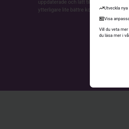
uppdaterade och lätt tillgängliga. Allt de
Utveckla nya
ytterligare lite bättre koll på din informa
Visa anpassat
Vill du veta mer
du läsa mer i vå