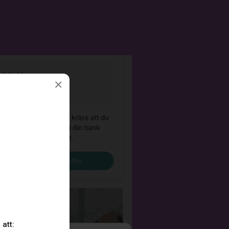
×
 att: