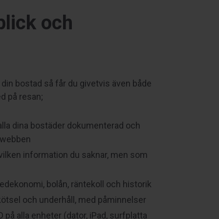
lick och
å din bostad så får du givetvis även både
d på resan;
 alla dina bostäder dokumenterad och
h webben
vilken information du saknar, men som
nedekonomi, bolån, räntekoll och historik
 skötsel och underhåll, med påminnelser
D på alla enheter (dator, iPad, surfplatta