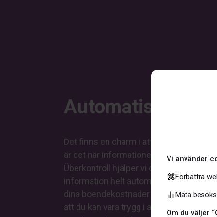
Automatiska häm
Det finns en charm i att lägga in egen i
är det när informationen bara finns där. F
Vi använder co
Überkontroll hjälper vi dig i att hämta 
Förbättra we
information helt automatiskt, hur ofta du v
dina boendekostnader varje månad auto
Mäta besökss
att du kan vara trygg i att dina försäkrings
Om du väljer “