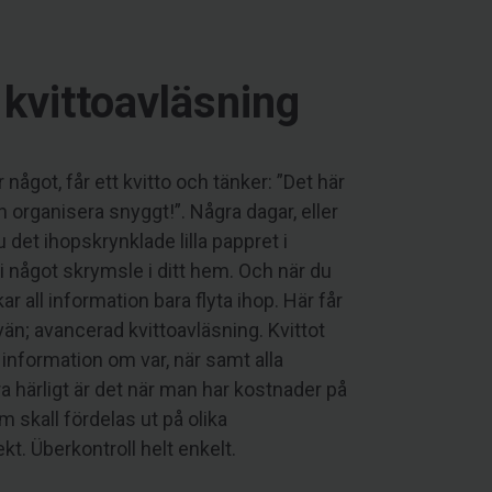
kvittoavläsning
r något, får ett kvitto och tänker: ”Det här
 organisera snyggt!”. Några dagar, eller
 det ihopskrynklade lilla pappret i
 i något skrymsle i ditt hem. Och när du
kar all information bara flyta ihop. Här får
ikvän; avancerad kvittoavläsning. Kvittot
information om var, när samt alla
tra härligt är det när man har kostnader på
 skall fördelas ut på olika
kt. Überkontroll helt enkelt.