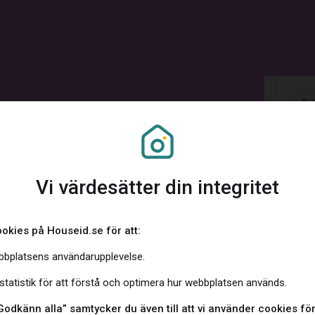
tningar
Vi värdesätter din integritet
nformation, men lika skönt
ör att du ska få
okies på Houseid.se för att:
en mängd tänkbar
bbplatsens användarupplevelse.
ill. Tänk dig t.ex. att
matiskt uppdateras eller
tatistik för att förstå och optimera hur webbplatsen används.
villkor alltid är
Godkänn alla” samtycker du även till att vi använder cookies för