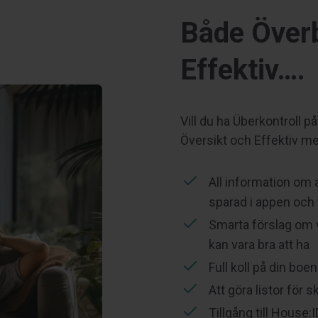
Både Överb
Effektiv….
Vill du ha Überkontroll p
Översikt och Effektiv me
All information om
sparad i appen oc
Smarta förslag om 
kan vara bra att ha
Full koll på din boe
Att göra listor för
Tillgång till House:I