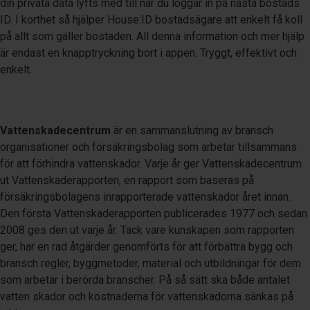
din privata data lyfts med till när du loggar in på nästa bostads
ID. I korthet så hjälper House:ID bostadsägare att enkelt få koll
på allt som gäller bostaden. All denna information och mer hjälp
är endast en knapptryckning bort i appen. Tryggt, effektivt och
enkelt.
Vattenskadecentrum
är en sammanslutning av bransch
organisationer och försäkringsbolag som arbetar tillsammans
för att förhindra vattenskador. Varje år ger Vattenskadecentrum
ut Vattenskaderapporten, en rapport som baseras på
försäkringsbolagens inrapporterade vattenskador året innan.
Den första Vattenskaderapporten publicerades 1977 och sedan
2008 ges den ut varje år. Tack vare kunskapen som rapporten
ger, har en rad åtgärder genomförts för att förbättra bygg och
bransch regler, byggmetoder, material och utbildningar för dem
som arbetar i berörda branscher. På så sätt ska både antalet
vatten skador och kostnaderna för vattenskadorna sänkas på