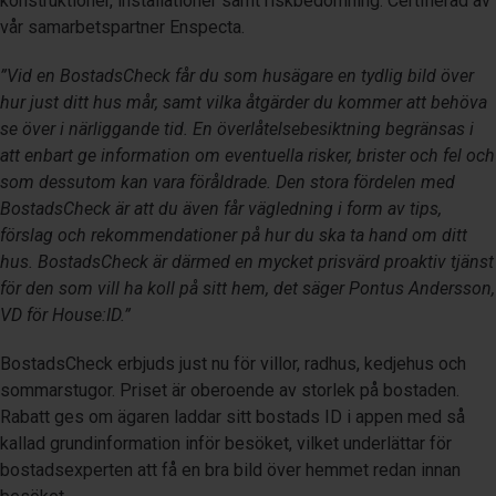
konstruktioner, installationer samt riskbedömning. Certifierad av
vår samarbetspartner Enspecta.
”Vid en BostadsCheck får du som husägare en tydlig bild över
hur just ditt hus mår, samt vilka åtgärder du kommer att behöva
se över i närliggande tid. En överlåtelsebesiktning begränsas i
att enbart ge information om eventuella risker, brister och fel och
som dessutom kan vara föråldrade. Den stora fördelen med
BostadsCheck är att du även får vägledning i form av tips,
förslag och rekommendationer på hur du ska ta hand om ditt
hus. BostadsCheck är därmed en mycket prisvärd proaktiv tjänst
för den som vill ha koll på sitt hem, det säger Pontus Andersson,
VD för House:ID.”
BostadsCheck erbjuds just nu för villor, radhus, kedjehus och
sommarstugor. Priset är oberoende av storlek på bostaden.
Rabatt ges om ägaren laddar sitt bostads ID i appen med så
kallad grundinformation inför besöket, vilket underlättar för
bostadsexperten att få en bra bild över hemmet redan innan