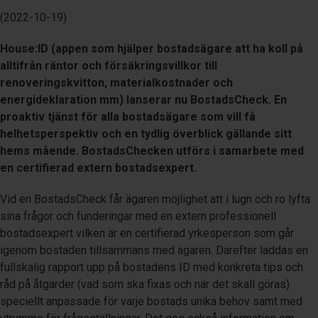
(2022-10-19)
House:ID (appen som hjälper bostadsägare att ha koll på
alltifrån räntor och försäkringsvillkor till
renoveringskvitton, materialkostnader och
energideklaration mm) lanserar nu BostadsCheck. En
proaktiv tjänst för alla bostadsägare som vill få
helhetsperspektiv och en tydlig överblick gällande sitt
hems mående. BostadsChecken utförs i samarbete med
en certifierad extern bostadsexpert.
Vid en BostadsCheck får ägaren möjlighet att i lugn och ro lyfta
sina frågor och funderingar med en extern professionell
bostadsexpert vilken är en certifierad yrkesperson som går
igenom bostaden tillsammans med ägaren. Därefter laddas en
fullskalig rapport upp på bostadens ID med konkreta tips och
råd på åtgärder (vad som ska fixas och när det skall göras)
speciellt anpassade för varje bostads unika behov samt med