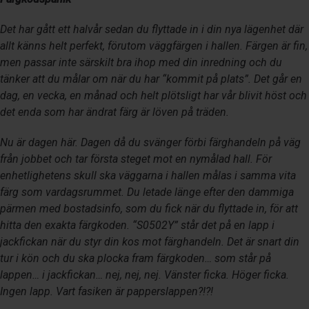
Det har gått ett halvår sedan du flyttade in i din nya lägenhet där
allt känns helt perfekt, förutom väggfärgen i hallen. Färgen är fin,
men passar inte särskilt bra ihop med din inredning och du
tänker att du målar om när du har “kommit på plats”. Det går en
dag, en vecka, en månad och helt plötsligt har vår blivit höst och
det enda som har ändrat färg är löven på träden.
Nu är dagen här. Dagen då du svänger förbi färghandeln på väg
från jobbet och tar första steget mot en nymålad hall. För
enhetlighetens skull ska väggarna i hallen målas i samma vita
färg som vardagsrummet. Du letade länge efter den dammiga
pärmen med bostadsinfo, som du fick när du flyttade in, för att
hitta den exakta färgkoden. “S0502Y” står det på en lapp i
jackfickan när du styr din kos mot färghandeln. Det är snart din
tur i kön och du ska plocka fram färgkoden… som står på
lappen… i jackfickan… nej, nej, nej. Vänster ficka. Höger ficka.
Ingen lapp. Vart fasiken är papperslappen?!?!