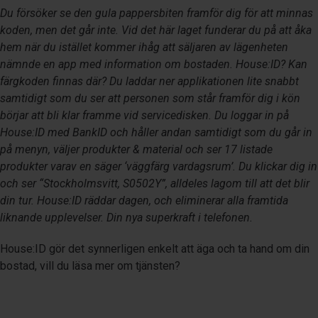
Du försöker se den gula pappersbiten framför dig för att minnas
koden, men det går inte. Vid det här laget funderar du på att åka
hem när du istället kommer ihåg att säljaren av lägenheten
nämnde en app med information om bostaden. House:ID? Kan
färgkoden finnas där? Du laddar ner applikationen lite snabbt
samtidigt som du ser att personen som står framför dig i kön
börjar att bli klar framme vid servicedisken. Du loggar in på
House:ID med BankID och håller andan samtidigt som du går in
på menyn, väljer produkter & material och ser 17 listade
produkter varav en säger ‘väggfärg vardagsrum’. Du klickar dig in
och ser “Stockholmsvitt, S0502Y”, alldeles lagom till att det blir
din tur. House:ID räddar dagen, och eliminerar alla framtida
liknande upplevelser. Din nya superkraft i telefonen.
House:ID gör det synnerligen enkelt att äga och ta hand om din
bostad, vill du läsa mer om tjänsten?