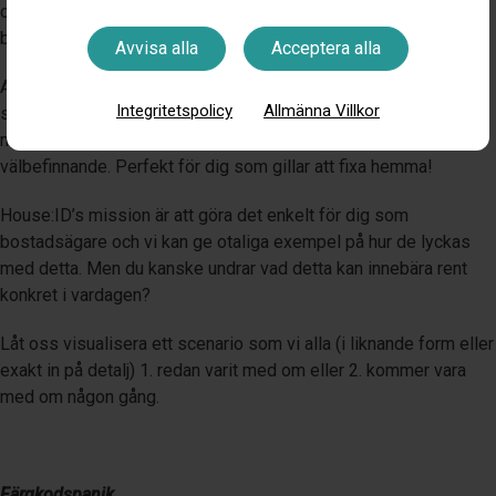
orolig marknad tackar vi för all info vi kan få gällande vår
bostadsekonomi och House:ID gör det enklare än någonsin.
Avvisa alla
Acceptera alla
Appen är även fylld med inspiration, guider och råd som görs i
Integritetspolicy
Allmänna Villkor
samarbete med professionella aktörer där det är tydligt
markerat vem som är avsändare. Allt för din trygghet och
välbefinnande. Perfekt för dig som gillar att fixa hemma!
House:ID’s mission är att göra det enkelt för dig som
bostadsägare och vi kan ge otaliga exempel på hur de lyckas
med detta. Men du kanske undrar vad detta kan innebära rent
konkret i vardagen?
Låt oss visualisera ett scenario som vi alla (i liknande form eller
exakt in på detalj) 1. redan varit med om eller 2. kommer vara
med om någon gång.
Färgkodspanik