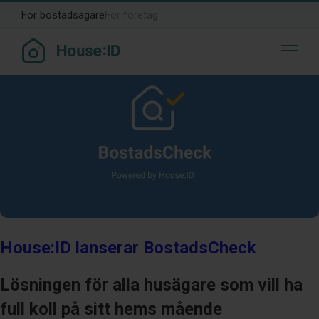
Månad:
oktober 2022
För bostadsägare
För företag
House:ID lanserar BostadsCheck
Lösningen för alla husägare som vill ha
full koll på sitt hems mående