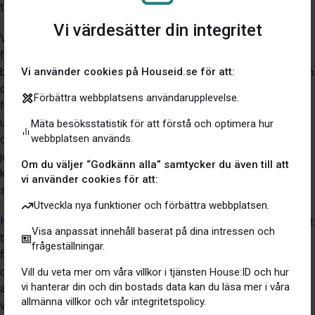
tar något krångligt och rörigt till enkelt och överskådligt.
Vi värdesätter din integritet
Vi har alla olika styrkor och svagheter och oavsett dina
förutsättningar hjälper House:ID dig att bli en fantastisk
bostadsägare. Appen ger dig förslag på underhållsuppgifter och
Vi använder cookies på Houseid.se för att:
du kan själv ange hur ofta de ska genomföras, när det är dags
Förbättra webbplatsens användarupplevelse.
får du sedan en notifikation som påminner dig att utföra
uppgiften. Med House:ID bor du alltså tryggare än någonsin när
Mäta besöksstatistik för att förstå och optimera hur
webbplatsen används.
du aldrig kommer glömma att testa brandvarnaren eller
jordfelsbrytaren igen. Förutom fördelaktiga trygghetsaspekter
Om du väljer “Godkänn alla” samtycker du även till att
kan du även spara pengar genom att ha koll på vilket underhåll
vi använder cookies för att:
som bör göras när.
Utveckla nya funktioner och förbättra webbplatsen.
House:ID
hjälper dig även att få stenkoll på kostnaderna kopplat
Visa anpassat innehåll baserat på dina intressen och
till ditt boende. Här får du data som hjälper dig att jämföra dina
frågeställningar.
försäkringskostnader och lånekostnader mot andra användare
och du kan även få påminnelser när avtal är på väg att löpa ut. I
Vill du veta mer om våra villkor i tjänsten House:ID och hur
vi hanterar din och din bostads data kan du läsa mer i våra
appen kan du även följa värdet av ditt boende genom en
allmänna villkor och vår integritetspolicy.
värderingsgraf som automatiskt uppdateras varje månad. På en