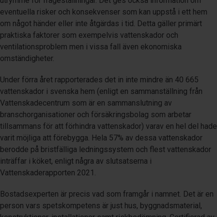
utrymme för frågeställningar. Det ges också information om
eventuella risker och konsekvenser som kan uppstå i ett hem
om något händer eller inte åtgärdas i tid. Detta gäller primärt
praktiska faktorer som exempelvis vattenskador och
ventilationsproblem men i vissa fall även ekonomiska
omständigheter.
Under förra året rapporterades det in inte mindre än 40 665
vattenskador i svenska hem (enligt en sammanställning från
Vattenskadecentrum som är en sammanslutning av
branschorganisationer och försäkringsbolag som arbetar
tillsammans för att förhindra vattenskador) varav en hel del hade
varit möjliga att förebygga. Hela 57% av dessa vattenskador
berodde på bristfälliga ledningssystem och flest vattenskador
inträffar i köket, enligt några av slutsatserna i
Vattenskaderapporten 2021.
Bostadsexperten är precis vad som framgår i namnet. Det är en
person vars spetskompetens är just hus, byggnadsmaterial,