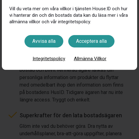
att hämta information om det mesta som rör din
Vill du veta mer om våra villkor i tjänsten House:ID och hur
bostad.
vi hanterar din och din bostads data kan du läsa mer i våra
allmänna villkor och vår integritetspolicy.
Hög säkerhet, en trygghet vid
försäljning.
Avvisa alla
Acceptera alla
House:ID matchar ditt ägande av bostaden med
BankID, detta för att verifiera rätt ägare till rätt
Integritetspolicy
Allmänna Villkor
bostad och därmed rätt HusID. När du köpt en
bostad och blivit verifierad ägare länkas din
personliga information om produkter du flyttar
med omedelbart ihop den information som finns
på bostadens HusID. Tidigare ägaren har nu inte
längre access. Tryggt och enkelt.
Superkrafter för den lata bostadsägaren
Glöm inte vad du behöver göra. Dra nytta av
underhållsplaner, bra-att-göra uppgifter, planera