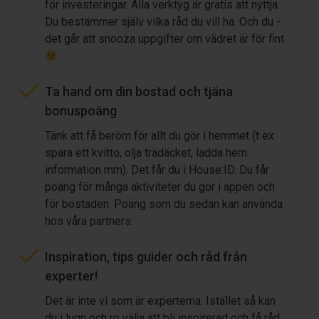
för investeringar. Alla verktyg är gratis att nyttja.
Du bestämmer själv vilka råd du vill ha. Och du -
det går att snooza uppgifter om vädret är för fint
Ta hand om din bostad och tjäna
bonuspoäng
Tänk att få beröm för allt du gör i hemmet (t ex
spara ett kvitto, olja trädäcket, ladda hem
information mm). Det får du i House:ID. Du får
poäng för många aktiviteter du gör i appen och
för bostaden. Poäng som du sedan kan använda
hos våra partners.
Inspiration, tips guider och råd från
experter!
Det är inte vi som är experterna. Istället så kan
du i lugn och ro välja att bli inspirerad och få råd