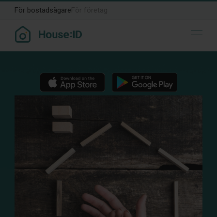
För bostadsägare
För företag