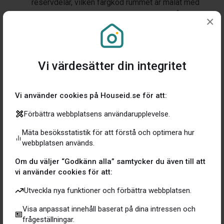
reservdelar, vilken färgkod rummet är målat med
och allt annat du inte skall behöva tänka på varje
×
dag, men behöver ibland.
Informationen hämtas AutoMagiskt!
Vi värdesätter din integritet
Scanna eller sök efter produkter som du köpt.
AutoMagiskt hämtas all information som finns
om den produkten till ditt Hus:ID, t ex.
Vi använder cookies på Houseid.se för att:
instruktionsmanualer, skötselråd, reservdelar,
Förbättra webbplatsens användarupplevelse.
produktinformation och allt annat du kan tänkas
behöva framöver.
Mäta besöksstatistik för att förstå och optimera hur
webbplatsen används.
2 miljoner produkter, ritningar, protokoll
Om du väljer “Godkänn alla” samtycker du även till att
mm
vi använder cookies för att:
House:ID är kopplat mot banker,
Utveckla nya funktioner och förbättra webbplatsen.
försäkringsbolag samt våra partners inom
fastighet, energibesiktning, bygg, färghandel och
Visa anpassat innehåll baserat på dina intressen och
frågeställningar.
hustillverkare. Detta göra att det är enkelt för dig