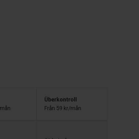
Überkontroll
/mån
Från 59 kr/mån