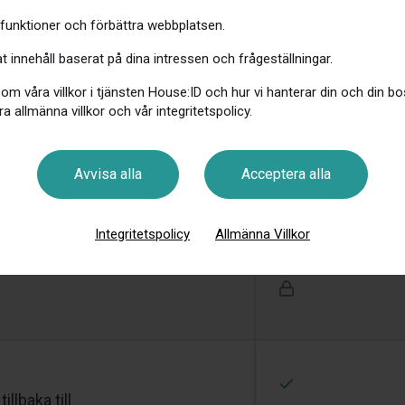
 funktioner och förbättra webbplatsen.
 innehåll baserat på dina intressen och frågeställningar.
t information av så du slipper
 om våra villkor i tjänsten House:ID och hur vi hanterar din och din b
ra allmänna villkor och vår integritetspolicy.
Avvisa alla
Acceptera alla
ägledning, frågor och svar på
Integritetspolicy
Allmänna Villkor
llbaka till