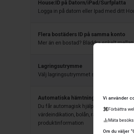
House:ID på Datorn/iPad/Surfplatta
Logga in på datorn eller Ipad med ditt H
Flera bostäders ID på samma konto
Mer än en bostad? Bläddra enkelt mella
Lagringsutrymme
Välj lagringsutrymmet som är rätt för dig
Automatiska hämtningar
Vi använder co
Du får automagisk hjälp och hämta infor
Förbättra we
värdeindikation, bolån, räntor, boendekos
Mäta besökss
produktinformation
Om du väljer “