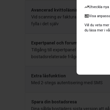
Utveckla nya
Avancerad kvittoläsning
Visa anpassat
Vid scanning av faktura läses automatisk
fylla i det själv
Vill du veta mer
du läsa mer i vå
Expertpanel och forum
Tillgång till expertpanel och forum för v
bostadsrelaterade frågor
Extra låsfunktion
Med 2-stegs autentisering med SMS
Spara din bostadsresa
Dina sålda bostäders sista version att gå ti