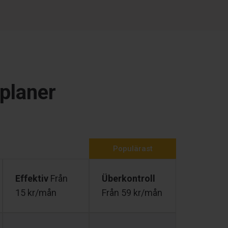
 planer
Populärast
Effektiv
Från
Überkontroll
15 kr/mån
Från 59 kr/mån