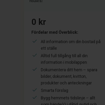
House:ID.
0 kr
Fördelar med Överblick:
All information om din bostad på
ett ställe
Alltid full tillgång till all din
information i mobilappen
Dokumentera ditt hem – spara
bilder, dokument, kvitton,
produkter och anteckningar
Smarta förslag
Bygg hemmets tidslinje – allt
som hände(r) i dåtid, nutid och