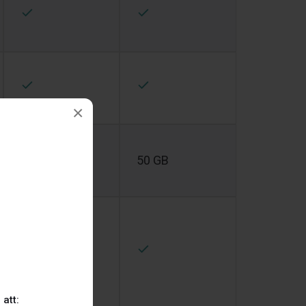
×
2 GB
50 GB
 att: