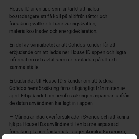
House:ID är en app som är tänkt att hjälpa
bostadsägare att få koll på alltifrån räntor och
försäkringsvillkor till renoveringskvitton,
materialkostnader och energideklaration.
En del av samarbetet är att Gofidos kunder får ett
erbjudande om att ladda ner House:ID appen och lagra
information och avtal som rör bostaden på ett och
samma ställe.
Erbjudandet till House:ID:s kunder om att teckna
Gofidos hemförsäkring finns tillgängligt från mitten av
april. Erbjudandet om hemförsäkringen anpassas utifrån
de datan användaren har lagt in i appen.
— Många är idag överförsäkrade i Sverige och att kunna
hjälpa House:IDs användare till en bättre anpassad
försäkring känns fantastiskt, säger
Annika Saramies
,