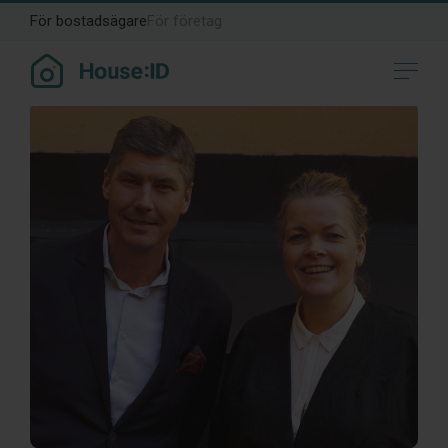
För bostadsägare
För företag