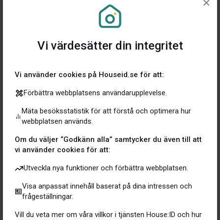
×
VD och grundare av Gofido, i en kommentar.
Pontus Andersson
är VD för House:ID. Han säger så
här i sin kommentar till det nya samarbetet:
Vi värdesätter din integritet
— Detta är bara början på ett mycket lovande samarbete
då vårt tydliga fokus och viljan att spara pengar till våra
Vi använder cookies på Houseid.se för att:
användare går väl hand i hand med Gofidos affärsidé
och kundfilosofi. Vi kommer allteftersom vårt
Förbättra webbplatsens användarupplevelse.
samarbete växer utveckla nya gemensamma lösningar
Mäta besöksstatistik för att förstå och optimera hur
till vår marknad, mer om dessa produktnyheter längre
webbplatsen används.
fram efter sommaren.
Om du väljer “Godkänn alla” samtycker du även till att
vi använder cookies för att:
Utveckla nya funktioner och förbättra webbplatsen.
Visa anpassat innehåll baserat på dina intressen och
https://sakochliv.se/2022/04/19/gofido-tecknar-
frågeställningar.
samarbetsavtal-med-bostadsappen-houseid/
Vill du veta mer om våra villkor i tjänsten House:ID och hur