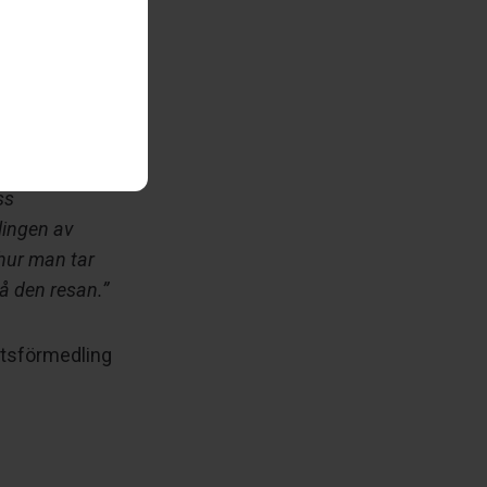
utveckla sin
ss
lingen av
 hur man tar
på den resan.”
etsförmedling