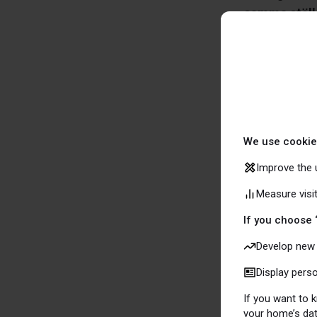
samma ställe
att hämta h
Har du köpt 
månaderna så
registrerat på
We use cookie
Så här gör d
Improve the 
Measure visi
Klicka på 
inställningar
If you choose 
Verifiera 
Develop new 
bostad hos S
Display pers
If you want to
your home’s dat