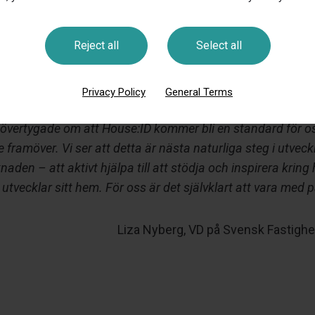
on information så hör gärna av dig så hjälper vi dig!
id.se
)
Reject all
Select all
Privacy Policy
General Terms
e har länge saknat ett enkelt stöd för att underhålla och 
r övertygade om att House:ID kommer bli en standard för o
framöver. Vi ser att detta är nästa naturliga steg i utveck
den – att aktivt hjälpa till att stödja och inspirera kring
tvecklar sitt hem. För oss är det självklart att vara med 
Liza Nyberg, VD på Svensk Fastigh