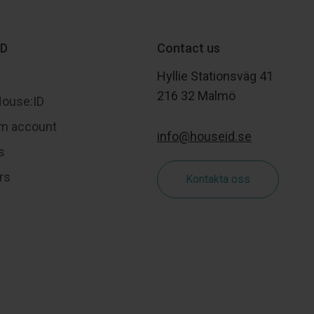
ID
Contact us
Hyllie Stationsväg 41
216 32 Malmö
House:ID
m account
info@houseid.se
s
rs
Kontakta oss