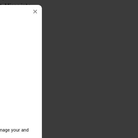
. Missa inte
×
naste 36
om mäklaren
tadens
inns för din
anage your and