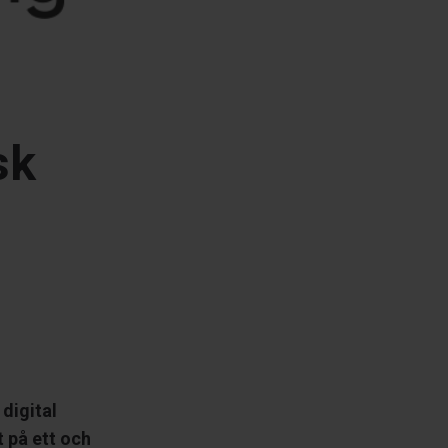
sk
digital
t på ett och