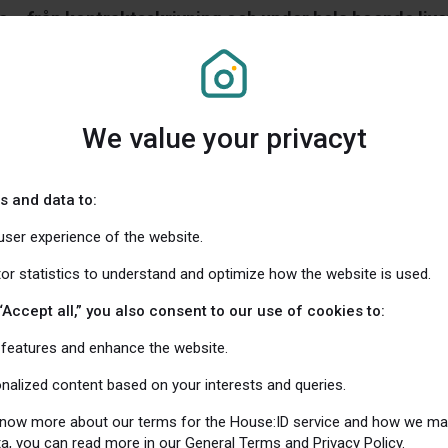
 – från kontraktsskrivning och under hela boende livet
em din information!
din bostad via Svensk Fastighetsförmedling under de se
We value your privacyt
 kan du nu automatiskt hämta hem all informationen s
 din bostad till din bostads ID.
s and data to:
u;
user experience of the website.
tor statistics to understand and optimize how the website is used.
bannern som du hittar under
Min Bostad
(eller
Meny – Bos
 – Datakopplingar
).
“Accept all,” you also consent to our use of cookies to:
dig med BankID så laddar vi upp bilder och dokument som f
features and enhance the website.
vensk Fastighetsförmedling.
onalized content based on your interests and queries.
 know more about our terms for the House:ID service and how we m
a, you can read more in our General Terms and Privacy Policy.