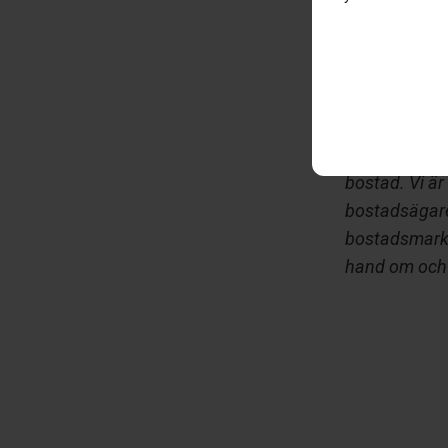
Saknar du någ
(
info@house
”Bostadsägar
bostad. Vi ä
bostadsägare 
bostadsmarkna
hand om och u