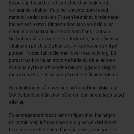
En putsad fasad har ett tunt ytskikt av bruk med
varierande struktur. Puts har använts som fasad
material sedan antiken. Putsen består av bindemedel,
ballast och vatten. Bindemedlet kan vara kalk eller
cement och ballast är de korn som finns i putsen.
Ballast består av sand eller stenkross, som påverkar
strukturen på ytan. Du kan välja vilken kulör du vill på
putsen. I vissa fall målar man över med kalkfärg. Ett
putsat hus kan ha en stomme både av trä eller sten.
Putsens syfte är att skydda bakomliggande väggen
men även att ge en vacker yta och stil åt arkitekturen.
Konstruktionen på en en putsad fasad kan skilja sig.
Det du behöver hålla koll på är om den är enstegs tätad
eller ej.
En enstegstätad fasad har nämligen inte har någon
(eller minimal) luftspalt bakom sig och är därför helt
beroende av att det inte finns sprickor, springor eller