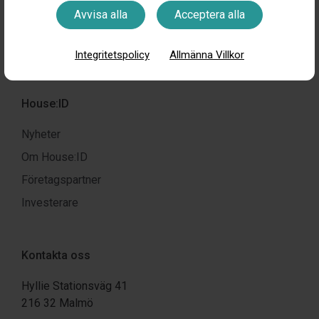
Avvisa alla
Acceptera alla
Integritetspolicy
Allmänna Villkor
House:ID
Nyheter
Om House:ID
Företagspartner
Investerare
Kontakta oss
Hyllie Stationsväg 41
216 32 Malmö