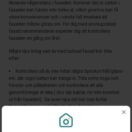
liknande någonstans i fasaden. Kommer det in vatten i
fasaden kan fukten inte torka ut, vilket givetvis kan få
stora konsekvenser och i värsta fall innebära att
fasaden måste göras om. För dig med enstegstätad
fasad rekommenderar experter dig att kontrollera
fasaden en gång om året.
Några tips kring vad du med putsad fasad bör titta
efter:
Kontrollera så du inte hittar några Sprickor/hål/glipor
etc. där regn/vatten kan tränga in. Titta extra noga runt
fönster och plåtarbeten och kontrollera att alla
genomföringar är täta ( dvs där kablar, rör mm kommer
ut från fasaden). Se även tips om hur man kollar
Genomföringar – sök “Kontrollera fasadens
×
genomföringar och infästningar” i Att göra biblioteket.
Ser du några missfärgningar eller fuktfläckar kan det
indikera på att det är fuktskada bakom ytskiktet.