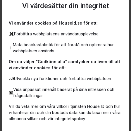
H
ar du fått några inneboende? Dvs djur som hittat
Vi värdesätter din integritet
bra bostad?
Vi använder cookies på Houseid.se för att:
TIPS
: Är du minsta osäker i din bedömning? Boka en
Förbättra webbplatsens användarupplevelse.
BostadsCheck så går en Expert inte bara igenom
Fasaden utan hela din bostad och ger dig en tydlig bild
Mäta besöksstatistik för att förstå och optimera hur
om vad som behöver åtgärdas och när, vilka risker som
webbplatsen används.
finns om det inte åtgärdas samt råd om åtgärder. Du kan
Om du väljer “Godkänn alla” samtycker du även till att
läsa mer
här
.
vi använder cookies för att:
Utveckla nya funktioner och förbättra webbplatsen.
Visa anpassat innehåll baserat på dina intressen och
frågeställningar.
Vill du veta mer om våra villkor i tjänsten House:ID och hur
vi hanterar din och din bostads data kan du läsa mer i våra
allmänna villkor och vår integritetspolicy.