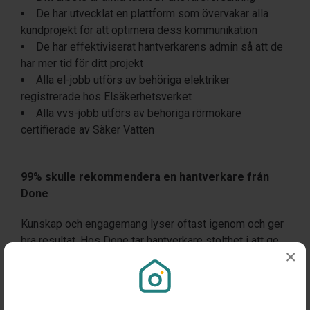
De har utvecklat en plattform som övervakar alla
kundprojekt för att optimera dess kommunikation
De har effektiviserat hantverkarens admin så att de
har mer tid för ditt projekt
Alla el-jobb utförs av behöriga elektriker
registrerade hos Elsäkerhetsverket
Alla vvs-jobb utförs av behöriga rörmokare
certifierade av Säker Vatten
99% skulle rekommendera en hantverkare från
Done
Kunskap och engagemang lyser oftast igenom och ger
bra resultat. Hos Done tar hantverkare stolthet i att ge
×
dig en wow-upplevelse. Med ett genomsnittligt betyg
på 4.9/5 för avslutade projekt och det faktum att hela
99% skulle rekommendera en hantverkare från Done till
en vän så är både Done och vi trygga i att du nu får rätt