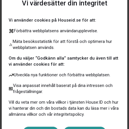
Vi värdesätter din integritet
hjälp vid din fingertopp.
Vi använder cookies på Houseid.se för att:
Hur gör jag?
Förbättra webbplatsens användarupplevelse.
Mäta besöksstatistik för att förstå och optimera hur
Nu kan du göra förfrågan via Done under Experter på
webbplatsen används.
ditt HusID. Med ett enkelt tryck med fingertoppen så
matchar de ihop kund med en hantverkare för ett
Om du väljer “Godkänn alla” samtycker du även till att
videosamtal och därefter skickas offerten. Snabbt och
vi använder cookies för att:
smidigt. Vill du läsa på mer om Done hittar du även all
Utveckla nya funktioner och förbättra webbplatsen.
information på samma ställe. I appen hittar du dem
under Experter på ditt hus:ID och där hittar du all info
Visa anpassat innehåll baserat på dina intressen och
frågeställningar.
inklusive erbjudande!
Vill du veta mer om våra villkor i tjänsten House:ID och hur
vi hanterar din och din bostads data kan du läsa mer i våra
allmänna villkor och vår integritetspolicy.
Mer om Done