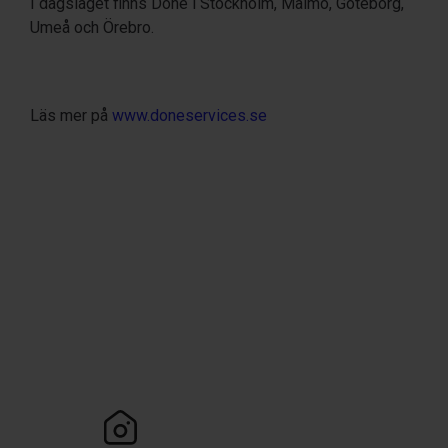
I dagsläget finns Done i Stockholm, Malmö, Göteborg,
Umeå och Örebro.
Läs mer på
www.doneservices.se