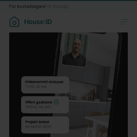
För bostadsägare
För företag