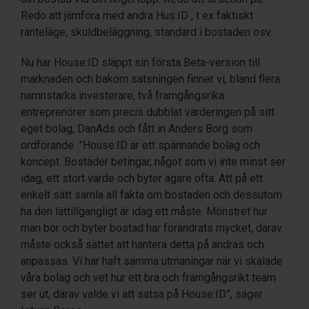
Redo att jämföra med andra Hus:ID , t ex faktiskt
ränteläge, skuldbeläggning, standard i bostaden osv.
Nu har House:ID släppt sin första Beta-version till
marknaden och bakom satsningen finner vi, bland flera
namnstarka investerare, två framgångsrika
entreprenörer som precis dubblat värderingen på sitt
eget bolag, DanAds och fått in Anders Borg som
ordförande. ”House:ID är ett spännande bolag och
koncept. Bostäder betingar, något som vi inte minst ser
idag, ett stort värde och byter ägare ofta. Att på ett
enkelt sätt samla all fakta om bostaden och dessutom
ha den lättillgängligt är idag ett måste. Mönstret hur
man bor och byter bostad har förändrats mycket, därav
måste också sättet att hantera detta på ändras och
anpassas. Vi har haft samma utmaningar när vi skalade
våra bolag och vet hur ett bra och framgångsrikt team
ser ut, därav valde vi att satsa på House:ID”, säger