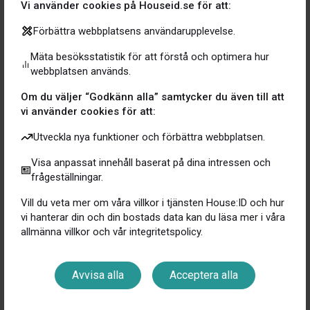
som ger appen relevans för ägaren varje vecka. ”Det är
Vi använder cookies på Houseid.se för att:
viktigt att det är enkelt för ägaren att lägga till” menar
Förbättra webbplatsens användarupplevelse.
Istvan.
Mäta besöksstatistik för att förstå och optimera hur
House:ID kallar det AutoMagiskt, dvs. att hämta hem
webbplatsen används.
information till bostaden. Redan idag kan man
Om du väljer “Godkänn alla” samtycker du även till att
AutoMagiskt hämta hem information om över 2 miljoner
vi använder cookies för att:
produkter från kända varumärken som FM Mattsson,
Siemens, Nordsjö, Sonos mfl. Utöver
Utveckla nya funktioner och förbättra webbplatsen.
dokumentation som fastighetsinformation,
Visa anpassat innehåll baserat på dina intressen och
energideklaration, besiktningsprotokoll, bygglov,
frågeställningar.
ritningar och mycket mer.
Vill du veta mer om våra villkor i tjänsten House:ID och hur
”Realtech är en bransch vi tror mycket på och House:ID
vi hanterar din och din bostads data kan du läsa mer i våra
är bara i början av sin tillväxtresa” menar Peo. House:ID
allmänna villkor och vår integritetspolicy.
kommer att ha mycket matnyttigt innehåll som tips,
guider och inspiration vilka coachar ägaren till att
Avvisa alla
Acceptera alla
underhålla och värdeutveckla sin bostad, men allt
kommer från experter, dvs. partners. ”De som bygger