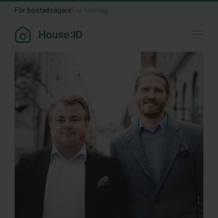
För bostadsägare
För företag