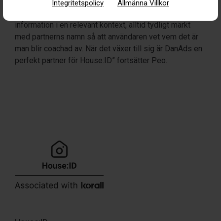
House:ID kan inte mer om bostäder än någon annan. Då
Integritetspolicy
Allmänna Villkor
är det bättre att de som har expertisen får delge
information i en relevant kontext, alltid tydligt märkt
med partnerns namn så att användaren vet vem det är
man blir coachad av. När det växer till sig är DanAds en
perfekt partner för House:ID” fortsätter Peo.