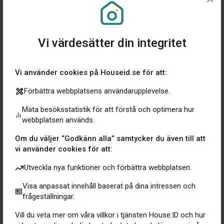
Räntejämförelsen! Jag är säljare och tävlingsmänniska
och vill alltid ha de bästa villkoren. Det är perfekt att
kunna jämföra min ränta med alla andras faktiska ränta!
Det ger trygghet i att jag ligger rätt till.
Vi värdesätter din integritet
Är du Free- eller Premium member?
Vi använder cookies på Houseid.se för att:
Jag har flera fastigheter så jag gick direkt till Premium.
Förbättra webbplatsens användarupplevelse.
Nu har jag full koll på både huset i Limhamn och
sommarboendet på Österlen. Sen väntar jag på att
Mäta besöksstatistik för att förstå och optimera hur
House:ID lanserar i Spanien så att jag kan addera mitt
webbplatsen används.
boende där också.
Om du väljer “Godkänn alla” samtycker du även till att
vi använder cookies för att:
Har du något tips till House:ID?
Utveckla nya funktioner och förbättra webbplatsen.
Drygt 2 miljoner produkter att scanna är mycket, men
Visa anpassat innehåll baserat på dina intressen och
det räcker inte riktigt för en totalrenovering så fortsätt
frågeställningar.
arbeta på att lägga till produkter och leverantörer.
Vill du veta mer om våra villkor i tjänsten House:ID och hur