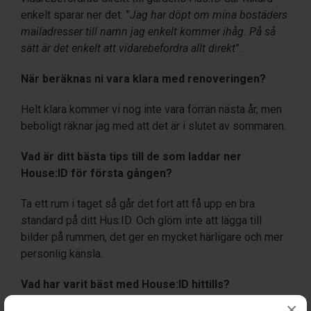
enkelt sparar ner det. ”
Jag har döpt om mina bostäders
mailadresser till namn jag enkelt kommer ihåg. På så
sätt är det enkelt att vidarebefordra allt direkt
”.
När beräknas ni vara klara med renoveringen?
Helt klara kommer vi nog inte vara förrän nästa år, men
beboligt räknar jag med att det är i slutet av sommaren.
Vad är ditt bästa tips till de som laddar ner
House:ID för första gången?
Ta ett rum i taget så går det fort att få upp en bra
standard på ditt Hus:ID. Och glöm inte att lägga till
bilder på rummen, det ger en mycket härligare och mer
personlig känsla.
Vad har varit bäst med House:ID hittills?
×