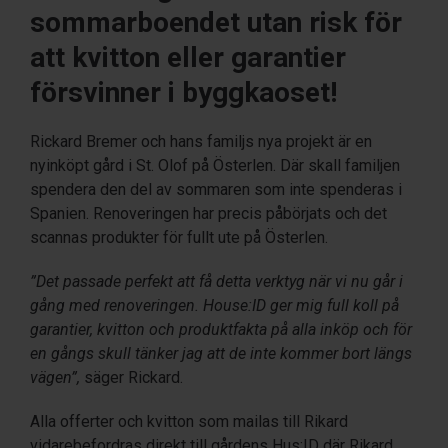
sommarboendet utan risk för
att kvitton eller garantier
försvinner i byggkaoset!
Rickard Bremer och hans familjs nya projekt är en
nyinköpt gård i St. Olof på Österlen. Där skall familjen
spendera den del av sommaren som inte spenderas i
Spanien. Renoveringen har precis påbörjats och det
scannas produkter för fullt ute på Österlen.
”Det passade perfekt att få detta verktyg när vi nu går i
gång med renoveringen. House:ID ger mig full koll på
garantier, kvitton och produktfakta på alla inköp och för
en gångs skull tänker jag att de inte kommer bort längs
vägen”,
säger Rickard.
Alla offerter och kvitton som mailas till Rikard
vidarebefordras direkt till gårdens Hus:ID där Rikard