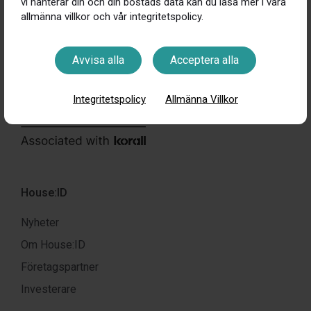
vi hanterar din och din bostads data kan du läsa mer i våra
allmänna villkor och vår integritetspolicy.
Avvisa alla
Acceptera alla
Integritetspolicy
Allmänna Villkor
House:ID
Nyheter
Om House:ID
Företagspartner
Investerare